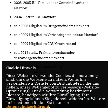
2003-2005 JU- Vorsitzender Gemeindeverband
Maxdorf
2004 Eintritt CDU Maxdorf
seit 2006 Mitglied im Ortsgemeinderat Maxdorf
seit 2009 Mitglied im Verbandsgemeinderat Maxdorf
seit 2009 Mitglied im CDU Ortsvorstand
seit 2014 stellv. Fraktionsvorsitzender
Verbandsgemeinderat Maxdorf
seit 2017 Vorsitzender der CDU
Cookie Hinweis
Ortsgemeindefraktion Maxdorf
Diese Webseite verwendet Cookies, die notwendig
sind, um die Webseite zu nutzen. Weiterhin
seit 2023 Vorsitzender CDU Gemeindeverband
verwenden wir Dienste von Drittanbietern, die uns
Maxdorf
helfen, unser Webangebot zu verbessern (Website-
Optmierung). Für die Verwendung bestimmter
Dienste, benötigen wir Ihre Einwilligung. Ihre
Einwilligung können Sie jederzeit widerrufen. Weitere
Informationen finden Sie in unserer
Datenschutzerklärung
.